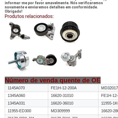
informar-me por favor amavelmente. Nós verificaremos
novamente e enviaremos detalhes em conformidade.
Obrigado!
Produtos relacionados:
Número de venda quente de OE
1145A070
FE1H-12-200A
MD32017
1345A060
16620-31010
FE1H-12-
1345A031
16620-36010
11955-1
11955-ED300
MD309999
16620-28