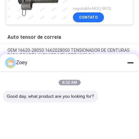
negotiable MOQ:5PCS
CONTATO
Auto tensor de correia
OEM 16620-28050 1662028050 TENSIONADOR DE CENTURAS
PARA TOYOTA ALPHARD/VELLFIRE ((H2) 2.4
Zoey
54.90mm Diâmetro externo Mazdaspeed 6 Alternador com 7
sulcos
6:32 AM
OEM 37322-04330 3732204330 TENSION IDLER PULLEY para
KIA PICANTO III (TA) 1.0
Good day, what product are you looking for?
Categorias populares
Todos
Auto Peças Da 
Peças Da 
Suspensão
Suspensão De Land 
Rover