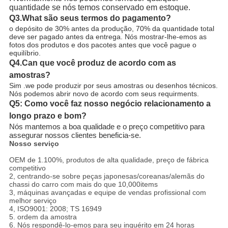
quantidade se nós temos conservado em estoque.
Q3.What
são seus termos do pagamento?
o depósito de 30% antes da produção, 70% da quantidade total
deve ser pagado antes da entrega.
Nós mostrar-lhe-emos as 
fotos dos produtos e dos pacotes antes que você pague o 
equilíbrio.
Q4.Can que
você produz de acordo com as
amostras?
Sim .we pode produzir por seus amostras ou desenhos técnicos.
Nós podemos abrir novo de acordo com seus requirments.
Q5: Como você faz nosso negócio relacionamento a
longo prazo e bom?
Nós mantemos a boa qualidade e o preço competitivo para
assegurar nossos clientes beneficia-se.
Nosso serviço
OEM de 1.100%, produtos de alta qualidade, preço de fábrica
competitivo
2, centrando-se sobre peças japonesas/coreanas/alemãs do
chassi do carro com mais do que 10,000items
3, máquinas avançadas e equipe de vendas profissional com
melhor serviço
4, ISO9001: 2008; TS 16949
5. ordem da amostra
6. Nós respondê-lo-emos para seu inquérito em 24 horas