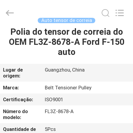
DAXIN
AUTO
SPARE
PARTS
CO.,
Auto tensor de correia
LTD.
All
Polia do tensor de correia do
PARA
Rights
Reserved.
OEM FL3Z-8678-A Ford F-150
CASA
auto
PRODUTOS
Lugar de
Guangzhou, China
origem:
VÍDEOS
Marca:
Belt Tensioner Pulley
SOBRE
Certificação:
ISO9001
NÓS
Número do
FL3Z-8678-A
modelo:
VISITA
Quantidade de
5Pcs