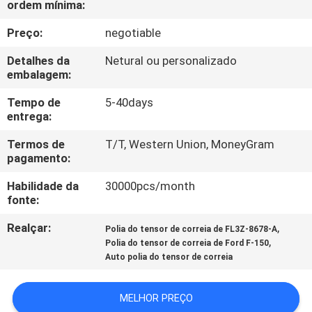
ordem mínima:
À
FÁBRICA
Preço:
negotiable
Detalhes da
Netural ou personalizado
CONTROLE
embalagem:
DE
Tempo de
5-40days
entrega:
QUALIDADE
Termos de
T/T, Western Union, MoneyGram
pagamento:
CONTACTE-
Habilidade da
30000pcs/month
NOS
fonte:
Realçar:
,
Polia do tensor de correia de FL3Z-8678-A
NOTÍCIAS
,
Polia do tensor de correia de Ford F-150
Auto polia do tensor de correia
SOLICITAR
MELHOR PREÇO
ORÇAMENTO