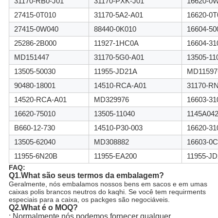
31170-RB0-J01
31170-PXK-J01
16620-0
27415-0T010
31170-5A2-A01
16620-0T
27415-0W040
88440-0K010
16604-50
25286-2B000
11927-1HC0A
16604-31
MD151447
31170-5G0-A01
13505-11
13505-50030
11955-JD21A
MD11597
90480-18001
14510-RCA-A01
31170-R
14520-RCA-A01
MD329976
16603-31
16620-75010
13505-11040
1145A04
B660-12-730
14510-P30-003
16620-31
13505-62040
MD308882
16603-0C
11955-6N20B
11955-EA200
11955-J
FAQ:
Q1.What
são seus termos da embalagem?
Geralmente, nós embalamos nossos bens em sacos e em umas
caixas polis brancos neutros do kaqhi. Se você tem requirments
especiais para a caixa, os packges são negociáveis.
Q2.What
é o MOQ
?
: Normalmente nós podemos fornecer qualquer 