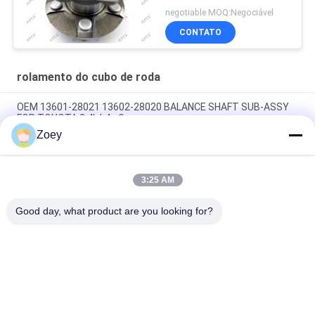
negotiable MOQ:Negociável
CONTATO
rolamento do cubo de roda
OEM 13601-28021 13602-28020 BALANCE SHAFT SUB-ASSY
FOR TOYOTA 2.4L L4 - Gas
Zoey
OEM 2345A015 MR995034 CLUTCH MASTER CYLINDER para a
Mitsubishi L200/TRITON
3:25 AM
OEM 13810-PWA-003 13810-PWA-000 PULHA DE CENTURAS,
MÁXIMA DE CRANCO PARA HONDA ACCORD IV
Good day, what product are you looking for?
Categorias populares
Todos
Auto Peças Da 
Peças Da 
Suspensão
Suspensão De Land 
Rover