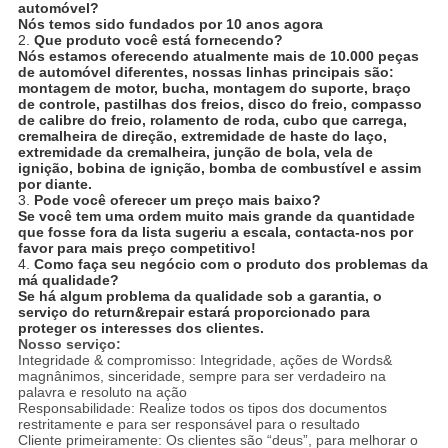
automóvel?
Nós temos sido fundados por 10 anos agora
2.
Que produto você está fornecendo?
Nós estamos oferecendo atualmente mais de 10.000 peças
de automóvel diferentes, nossas linhas principais são:
montagem de motor, bucha, montagem do suporte, braço
de controle, pastilhas dos freios, disco do freio, compasso
de calibre do freio, rolamento de roda, cubo que carrega,
cremalheira de direção, extremidade de haste do laço,
extremidade da cremalheira, junção de bola, vela de
ignição, bobina de ignição, bomba de combustível e assim
por diante.
3.
Pode você oferecer um preço mais baixo?
Se você tem uma ordem muito mais grande da quantidade
que fosse fora da lista sugeriu a escala, contacta-nos por
favor para mais preço competitivo!
4.
Como faça seu negócio com o produto dos problemas da
má qualidade?
Se há algum problema da qualidade sob a garantia, o
serviço do return&repair estará proporcionado para
proteger os interesses dos clientes.
Nosso serviço:
Integridade & compromisso: Integridade, ações de Words&
magnânimos, sinceridade, sempre para ser verdadeiro na
palavra e resoluto na ação
Responsabilidade: Realize todos os tipos dos documentos
restritamente e para ser responsável para o resultado
Cliente primeiramente: Os clientes são “deus”, para melhorar o