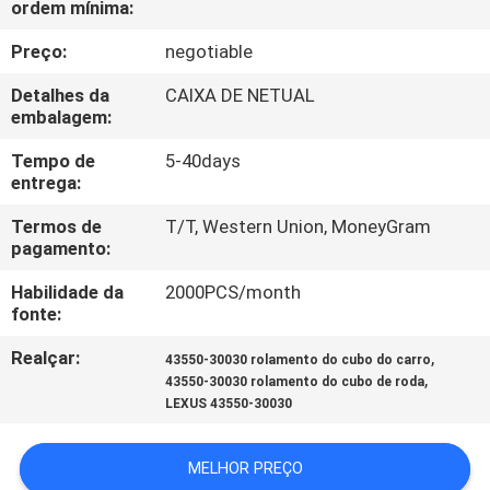
ordem mínima:
À
FÁBRICA
Preço:
negotiable
Detalhes da
CAIXA DE NETUAL
CONTROLE
embalagem:
DE
Tempo de
5-40days
entrega:
QUALIDADE
Termos de
T/T, Western Union, MoneyGram
pagamento:
CONTACTE-
Habilidade da
2000PCS/month
NOS
fonte:
Realçar:
,
43550-30030 rolamento do cubo do carro
NOTÍCIAS
,
43550-30030 rolamento do cubo de roda
LEXUS 43550-30030
SOLICITAR
MELHOR PREÇO
ORÇAMENTO