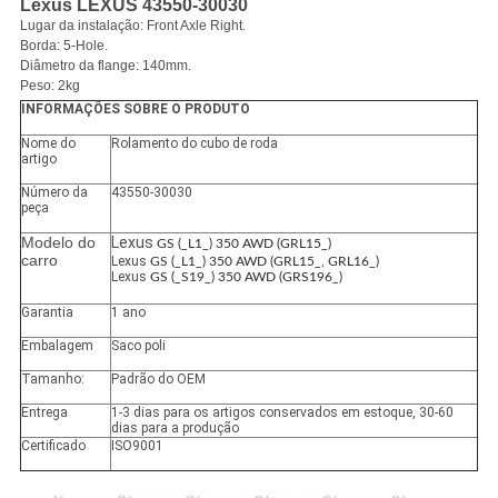
Lexus LEXUS 43550-30030
Lugar da instalação: Front Axle Right.
Borda: 5-Hole.
Diâmetro da flange: 140mm.
Peso: 2kg
INFORMAÇÕES SOBRE O PRODUTO
Nome do
Rolamento do cubo de roda
artigo
Número da
43550-30030
peça
Modelo do
Lexus
GS (_L1_) 350 AWD (GRL15_)
carro
Lexus
GS (_L1_) 350 AWD (GRL15_, GRL16_)
Lexus
GS (_S19_) 350 AWD (GRS196_)
Garantia
1 ano
Embalagem
Saco poli
Tamanho:
Padrão do OEM
Entrega
1-3 dias para os artigos conservados em estoque, 30-60
dias para a produção
Certificado
ISO9001