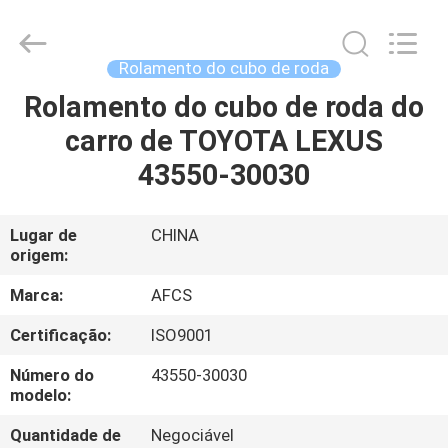
DAXIN
AUTO
SPARE
PARTS
CO.,
Rolamento do cubo de roda
LTD.
All
Rolamento do cubo de roda do
PARA
Rights
Reserved.
carro de TOYOTA LEXUS
CASA
43550-30030
PRODUTOS
Lugar de
CHINA
origem:
VÍDEOS
Marca:
AFCS
SOBRE
Certificação:
ISO9001
NÓS
Número do
43550-30030
modelo:
VISITA
Quantidade de
Negociável